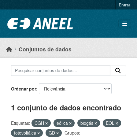
Ir para o conteúdo principal
Entrar
Conjuntos de dados
Ordenar por
1 conjunto de dados encontrado
Etiquetas:
CGH
eólica
biogás
EOL
fotovoltáica
GD
Grupos: