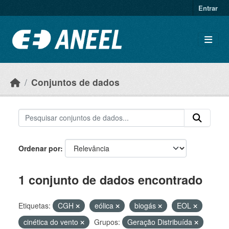
Ir para o conteúdo principal
Entrar
Conjuntos de dados
Ordenar por
1 conjunto de dados encontrado
Etiquetas:
CGH
eólica
biogás
EOL
cinética do vento
Grupos:
Geração Distribuída