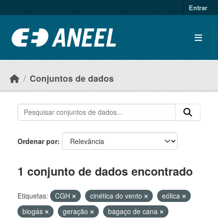
Ir para o conteúdo principal
Entrar
Conjuntos de dados
Ordenar por
1 conjunto de dados encontrado
Etiquetas:
CGH
cinética do vento
eólica
biogás
geração
bagaço de cana