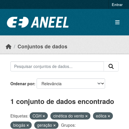
Ir para o conteúdo principal
Entrar
Conjuntos de dados
Ordenar por
1 conjunto de dados encontrado
Etiquetas:
CGH
cinética do vento
eólica
biogás
geração
Grupos: