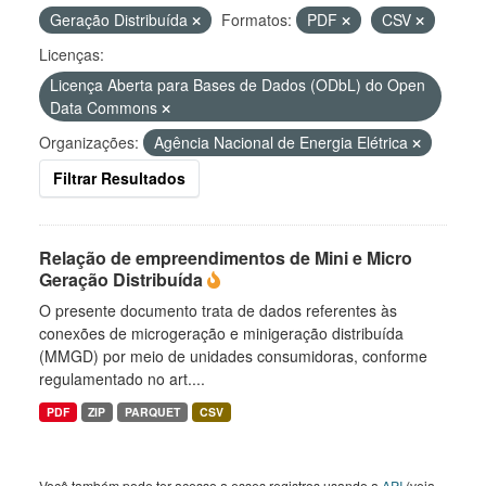
Geração Distribuída
Formatos:
PDF
CSV
Licenças:
Licença Aberta para Bases de Dados (ODbL) do Open
Data Commons
Organizações:
Agência Nacional de Energia Elétrica
Filtrar Resultados
Relação de empreendimentos de Mini e Micro
Geração Distribuída
O presente documento trata de dados referentes às
conexões de microgeração e minigeração distribuída
(MMGD) por meio de unidades consumidoras, conforme
regulamentado no art....
PDF
ZIP
PARQUET
CSV
Você também pode ter acesso a esses registros usando a
API
(veja