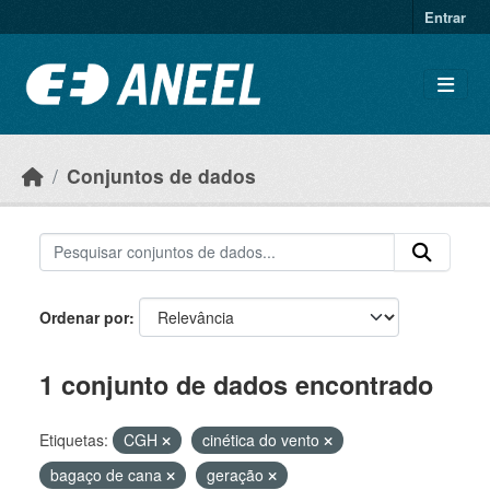
Ir para o conteúdo principal
Entrar
Conjuntos de dados
Ordenar por
1 conjunto de dados encontrado
Etiquetas:
CGH
cinética do vento
bagaço de cana
geração