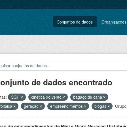
Conjuntos de dados
Organizações
conjunto de dados encontrado
tas:
CGH
cinética do vento
bagaço de cana
voltáica
geração
empreendimentos
biogás
Grupo
ção de empreendimentos de Mini e Micro Geração Distribuí