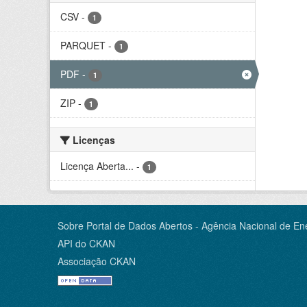
CSV
-
1
PARQUET
-
1
PDF
-
1
ZIP
-
1
Licenças
Licença Aberta...
-
1
Sobre Portal de Dados Abertos - Agência Nacional de Ene
API do CKAN
Associação CKAN