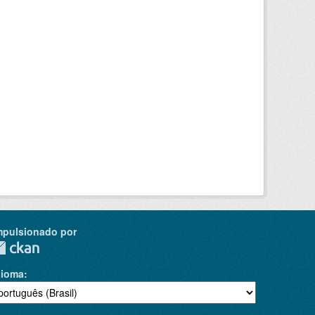
mpulsionado por
dioma