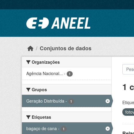
Ir para o conteúdo principal
Conjuntos de dados
Organizações
Agência Nacional...
-
1
1 
Grupos
Geração Distribuída
-
1
Etique
foto
Etiquetas
bagaço de cana
-
1
Rela