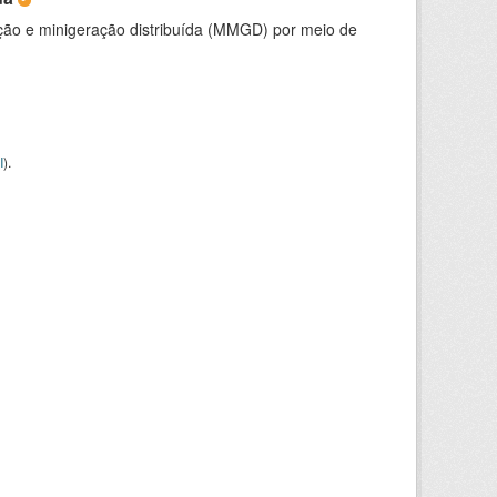
ção e minigeração distribuída (MMGD) por meio de
I
).