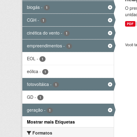
biogás
-
O pre
1
unida
CGH
-
1
PDF
cinética do vento
-
1
Você t
empreendimentos
-
1
EOL
-
1
eólica
-
1
fotovoltáica
-
1
GD
-
1
geração
-
1
Mostrar mais Etiquetas
Formatos