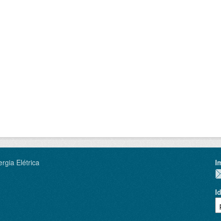
rgia Elétrica
I
I