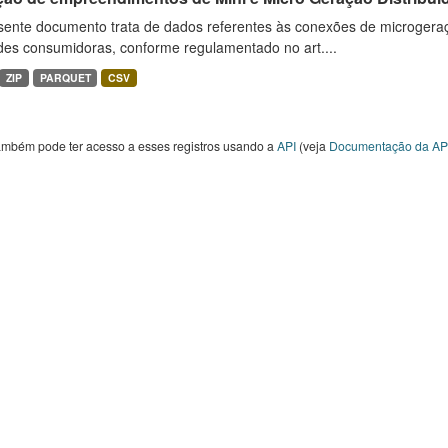
sente documento trata de dados referentes às conexões de microgera
des consumidoras, conforme regulamentado no art....
ZIP
PARQUET
CSV
ambém pode ter acesso a esses registros usando a
API
(veja
Documentação da AP