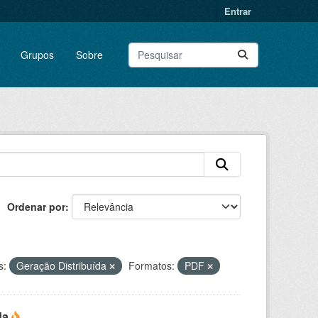
Entrar
Grupos
Sobre
Ordenar por
s:
Geração Distribuída
Formatos:
PDF
da