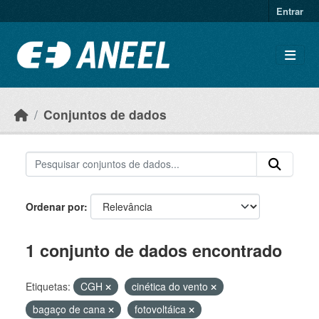
Ir para o conteúdo principal
Entrar
Conjuntos de dados
Ordenar por
1 conjunto de dados encontrado
Etiquetas:
CGH
cinética do vento
bagaço de cana
fotovoltáica