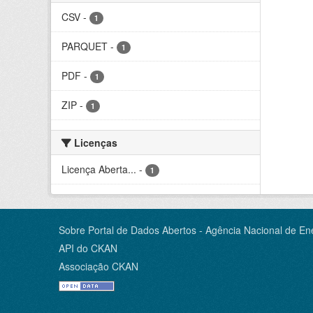
CSV
-
1
PARQUET
-
1
PDF
-
1
ZIP
-
1
Licenças
Licença Aberta...
-
1
Sobre Portal de Dados Abertos - Agência Nacional de Ene
API do CKAN
Associação CKAN