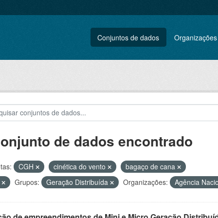
Conjuntos de dados
Organizações
conjunto de dados encontrado
tas:
CGH
cinética do vento
bagaço de cana
L
Grupos:
Geração Distribuída
Organizações:
Agência Nacio
ção de empreendimentos de Mini e Micro Geração Distribuí