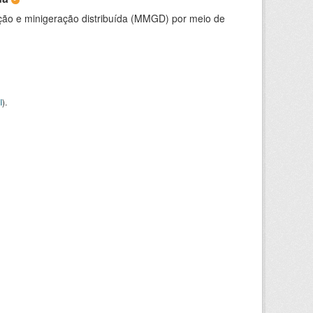
ção e minigeração distribuída (MMGD) por meio de
I
).