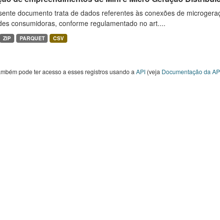
sente documento trata de dados referentes às conexões de microgera
des consumidoras, conforme regulamentado no art....
ZIP
PARQUET
CSV
ambém pode ter acesso a esses registros usando a
API
(veja
Documentação da AP