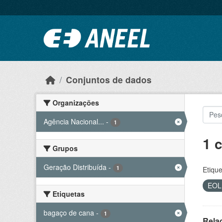
Ir para o conteúdo principal
Conjuntos de dados
Organizações
Agência Nacional...
-
1
1 
Grupos
Geração Distribuída
-
1
Etique
EO
Etiquetas
bagaço de cana
-
1
Rela