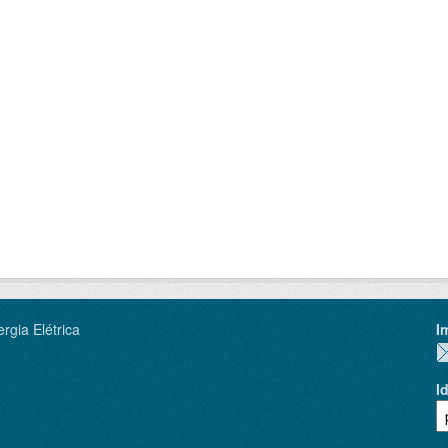
rgia Elétrica
I
I