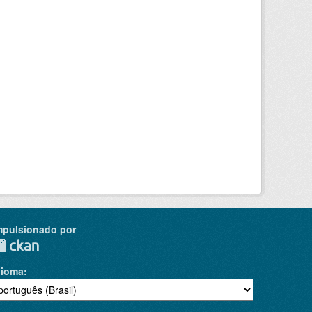
mpulsionado por
dioma