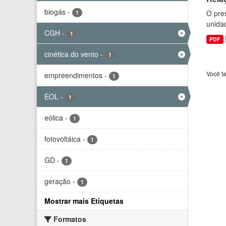
biogás
-
O pre
1
unida
CGH
-
1
PDF
cinética do vento
-
1
Você t
empreendimentos
-
1
EOL
-
1
eólica
-
1
fotovoltáica
-
1
GD
-
1
geração
-
1
Mostrar mais Etiquetas
Formatos