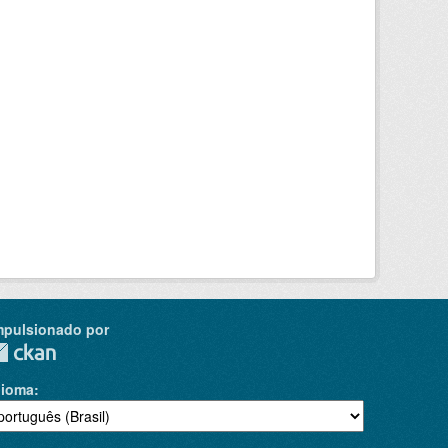
mpulsionado por
dioma