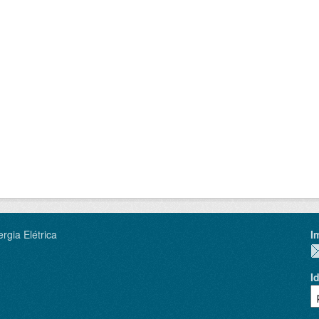
rgia Elétrica
I
I