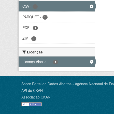
CSV
-
1
PARQUET
-
1
PDF
-
1
ZIP
-
1
Licenças
Licença Aberta...
-
1
Sobre Portal de Dados Abertos - Agência Nacional de Ene
API do CKAN
Associação CKAN