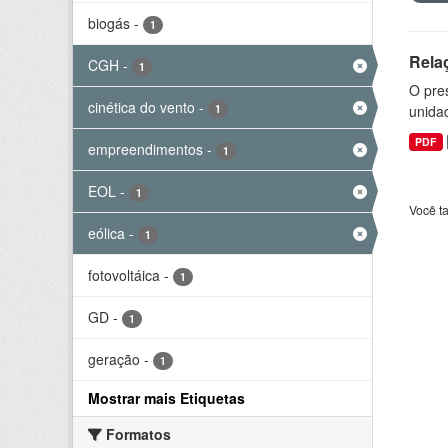
biogás
-
1
Rela
CGH
-
1
O pre
cinética do vento
-
1
unida
PDF
empreendimentos
-
1
EOL
-
1
Você t
eólica
-
1
fotovoltáica
-
1
GD
-
1
geração
-
1
Mostrar mais Etiquetas
Formatos