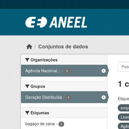
Ir para o conteúdo principal
Conjuntos de dados
Organizações
Agência Nacional...
-
1
1 
Grupos
Geração Distribuída
-
1
Etique
emp
Etiquetas
Lice
bagaço de cana
-
1
Agên