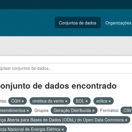
Conjuntos de dados
Organizações
conjunto de dados encontrado
tas:
CGH
cinética do vento
EOL
eólica
reendimentos
Grupos:
Geração Distribuída
Formatos:
CS
nça Aberta para Bases de Dados (ODbL) do Open Data Commons
cia Nacional de Energia Elétrica