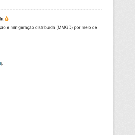
da
ção e minigeração distribuída (MMGD) por meio de
I
).