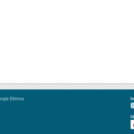
rgia Elétrica
I
I