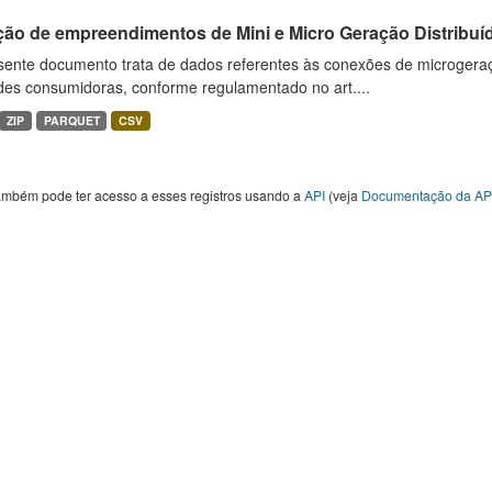
ção de empreendimentos de Mini e Micro Geração Distribuí
sente documento trata de dados referentes às conexões de microgera
des consumidoras, conforme regulamentado no art....
ZIP
PARQUET
CSV
ambém pode ter acesso a esses registros usando a
API
(veja
Documentação da AP