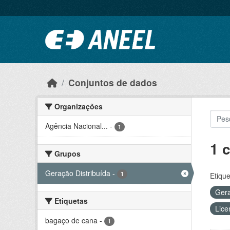
Ir para o conteúdo principal
Conjuntos de dados
Organizações
Agência Nacional...
-
1
1 
Grupos
Geração Distribuída
-
1
Etique
Gera
Etiquetas
Lice
bagaço de cana
-
1