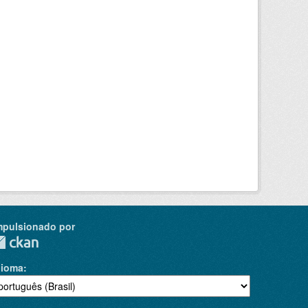
mpulsionado por
dioma