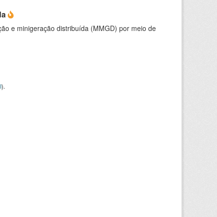
da
ção e minigeração distribuída (MMGD) por meio de
I
).