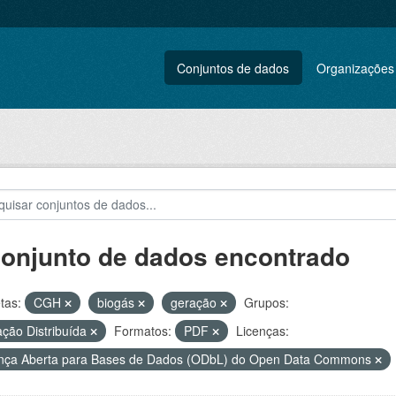
Conjuntos de dados
Organizações
conjunto de dados encontrado
tas:
CGH
biogás
geração
Grupos:
ção Distribuída
Formatos:
PDF
Licenças:
nça Aberta para Bases de Dados (ODbL) do Open Data Commons