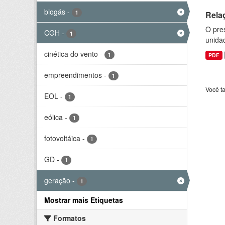
biogás
-
1
Rela
O pre
CGH
-
1
unida
cinética do vento
-
1
PDF
empreendimentos
-
1
Você t
EOL
-
1
eólica
-
1
fotovoltáica
-
1
GD
-
1
geração
-
1
Mostrar mais Etiquetas
Formatos