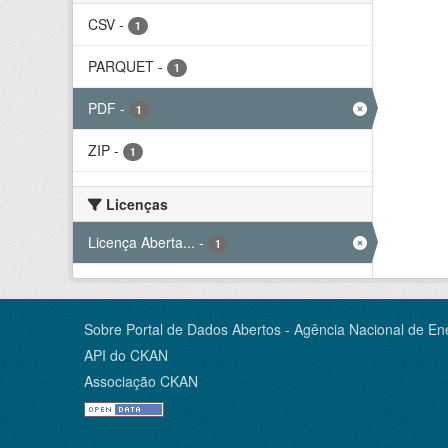
CSV
-
1
PARQUET
-
1
PDF
-
1
ZIP
-
1
Licenças
Licença Aberta...
-
1
Sobre Portal de Dados Abertos - Agência Nacional de Ene
API do CKAN
Associação CKAN