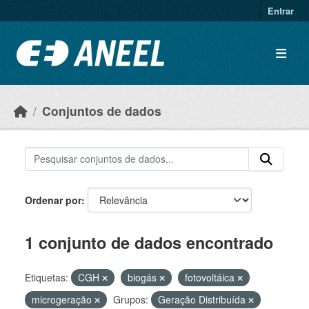
Ir para o conteúdo principal
Entrar
Conjuntos de dados
Ordenar por
1 conjunto de dados encontrado
Etiquetas:
CGH
biogás
fotovoltáica
microgeração
Grupos:
Geração Distribuída