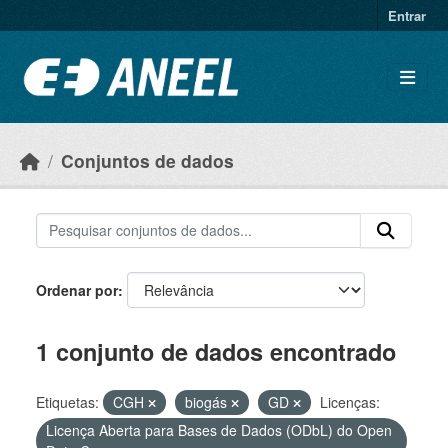
Ir para o conteúdo principal
Entrar
Conjuntos de dados
Ordenar por
1 conjunto de dados encontrado
Etiquetas:
CGH
biogás
GD
Licenças:
Licença Aberta para Bases de Dados (ODbL) do Open