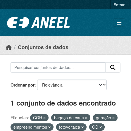
Ir para o conteúdo principal
Entrar
Conjuntos de dados
Ordenar por
1 conjunto de dados encontrado
Etiquetas:
CGH
bagaço de cana
geração
empreendimentos
fotovoltáica
GD