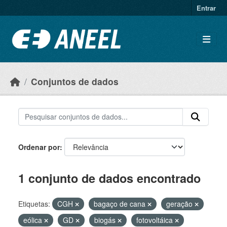
Ir para o conteúdo principal
Entrar
Conjuntos de dados
Ordenar por
1 conjunto de dados encontrado
Etiquetas:
CGH
bagaço de cana
geração
eólica
GD
biogás
fotovoltáica