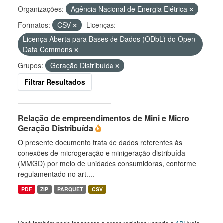
Organizações:
Agência Nacional de Energia Elétrica
Formatos:
CSV
Licenças:
Licença Aberta para Bases de Dados (ODbL) do Open
Data Commons
Grupos:
Geração Distribuída
Filtrar Resultados
Relação de empreendimentos de Mini e Micro
Geração Distribuída
O presente documento trata de dados referentes às
conexões de microgeração e minigeração distribuída
(MMGD) por meio de unidades consumidoras, conforme
regulamentado no art....
PDF
ZIP
PARQUET
CSV
Você também pode ter acesso a esses registros usando a
API
(veja