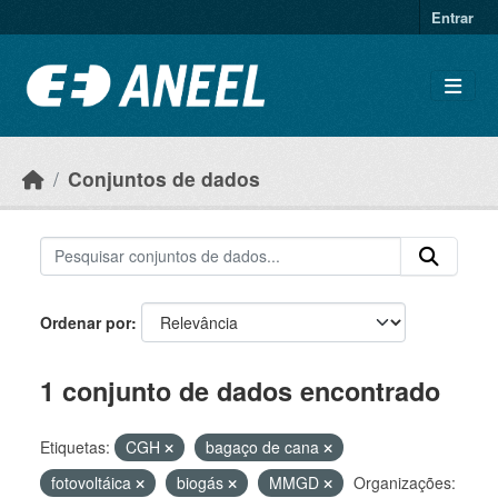
Ir para o conteúdo principal
Entrar
Conjuntos de dados
Ordenar por
1 conjunto de dados encontrado
Etiquetas:
CGH
bagaço de cana
fotovoltáica
biogás
MMGD
Organizações: