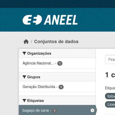
Ir para o conteúdo principal
Conjuntos de dados
Organizações
Agência Nacional...
-
1
1 
Grupos
Geração Distribuída
-
1
Etique
foto
Etiquetas
Lice
bagaço de cana
-
1