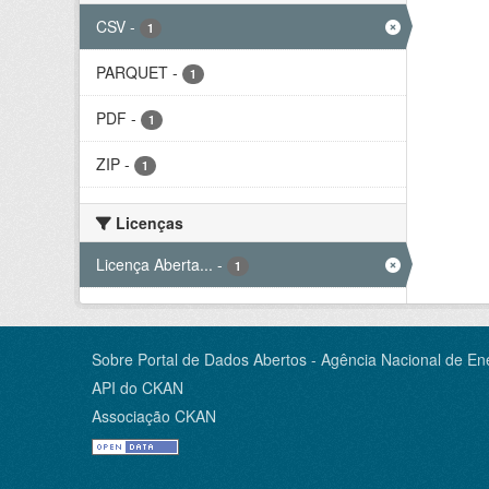
CSV
-
1
PARQUET
-
1
PDF
-
1
ZIP
-
1
Licenças
Licença Aberta...
-
1
Sobre Portal de Dados Abertos - Agência Nacional de Ene
API do CKAN
Associação CKAN