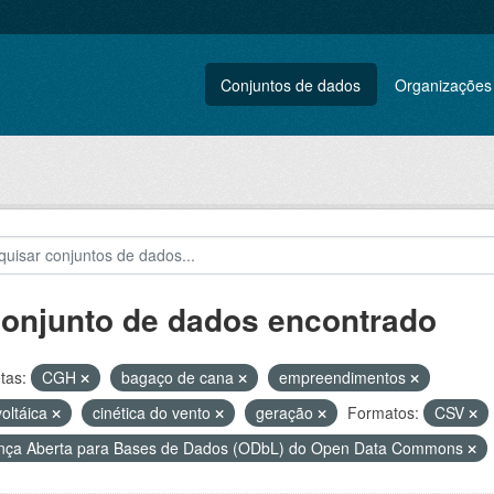
Conjuntos de dados
Organizações
conjunto de dados encontrado
tas:
CGH
bagaço de cana
empreendimentos
voltáica
cinética do vento
geração
Formatos:
CSV
nça Aberta para Bases de Dados (ODbL) do Open Data Commons