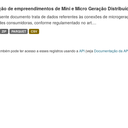
ção de empreendimentos de Mini e Micro Geração Distribuí
sente documento trata de dados referentes às conexões de microgera
des consumidoras, conforme regulamentado no art....
ZIP
PARQUET
CSV
ambém pode ter acesso a esses registros usando a
API
(veja
Documentação da AP