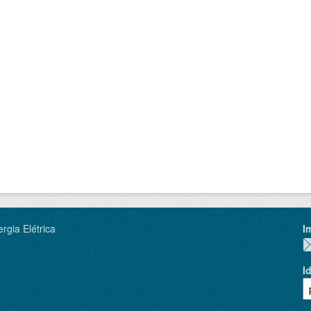
rgia Elétrica
I
I