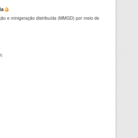
da
ção e minigeração distribuída (MMGD) por meio de
I
).