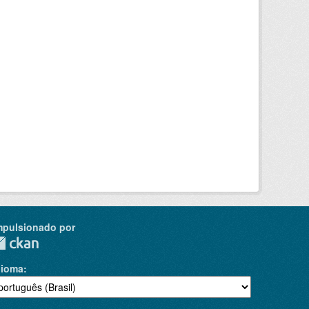
mpulsionado por
dioma