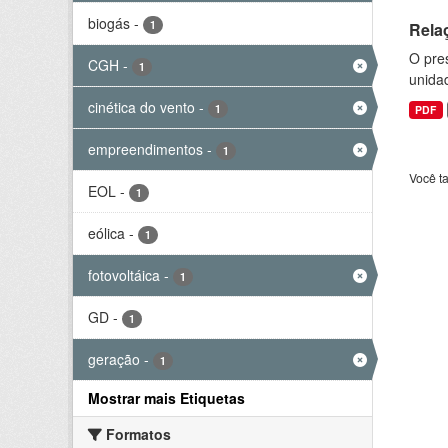
biogás
-
1
Rela
O pre
CGH
-
1
unida
cinética do vento
-
1
PDF
empreendimentos
-
1
Você t
EOL
-
1
eólica
-
1
fotovoltáica
-
1
GD
-
1
geração
-
1
Mostrar mais Etiquetas
Formatos