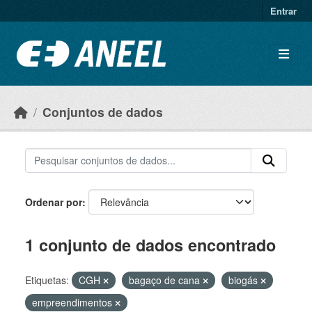
Ir para o conteúdo principal
Entrar
Conjuntos de dados
Ordenar por
1 conjunto de dados encontrado
Etiquetas:
CGH
bagaço de cana
biogás
empreendimentos