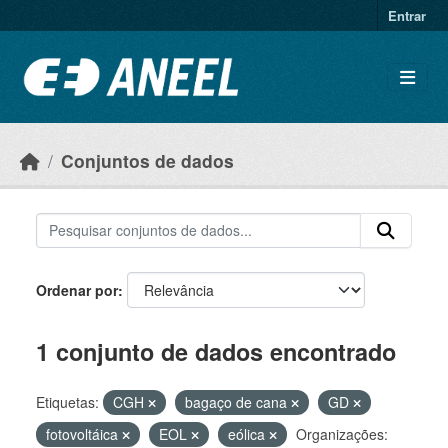
Ir para o conteúdo principal
Entrar
Conjuntos de dados
Ordenar por
1 conjunto de dados encontrado
Etiquetas:
CGH
bagaço de cana
GD
fotovoltáica
EOL
eólica
Organizações: