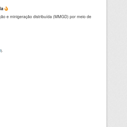
da
ção e minigeração distribuída (MMGD) por meio de
I
).