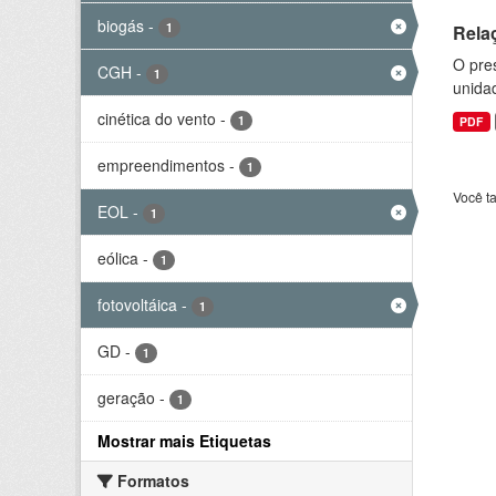
biogás
-
1
Rela
O pre
CGH
-
1
unida
cinética do vento
-
1
PDF
empreendimentos
-
1
Você t
EOL
-
1
eólica
-
1
fotovoltáica
-
1
GD
-
1
geração
-
1
Mostrar mais Etiquetas
Formatos