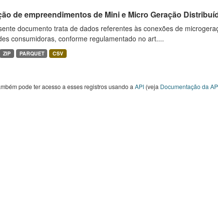
ção de empreendimentos de Mini e Micro Geração Distribuí
sente documento trata de dados referentes às conexões de microgera
des consumidoras, conforme regulamentado no art....
ZIP
PARQUET
CSV
ambém pode ter acesso a esses registros usando a
API
(veja
Documentação da AP