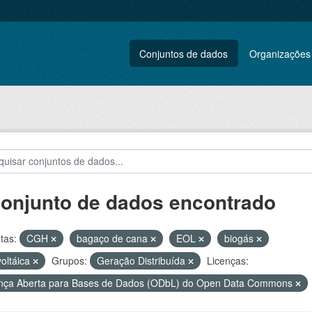
Conjuntos de dados
Organizações
conjunto de dados encontrado
tas:
CGH
bagaço de cana
EOL
biogás
voltáica
Grupos:
Geração Distribuída
Licenças:
nça Aberta para Bases de Dados (ODbL) do Open Data Commons