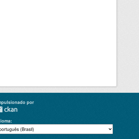
mpulsionado por
dioma