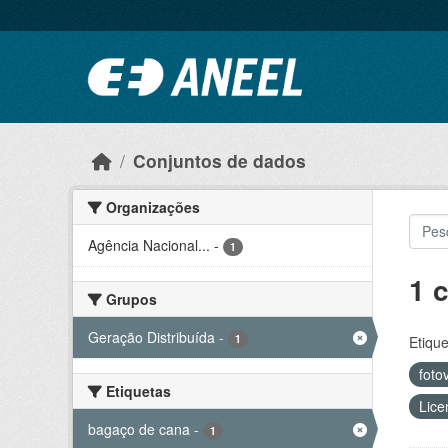
Ir para o conteúdo principal
Conjuntos de dados
Organizações
Agência Nacional...
-
1
1 
Grupos
Geração Distribuída
-
1
Etique
foto
Etiquetas
Lice
bagaço de cana
-
1