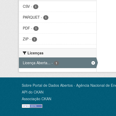
CSV
-
1
PARQUET
-
1
PDF
-
1
ZIP
-
1
Licenças
Licença Aberta...
-
1
Sobre Portal de Dados Abertos - Agência Nacional de Ene
API do CKAN
Associação CKAN