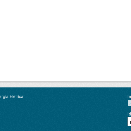
rgia Elétrica
I
I