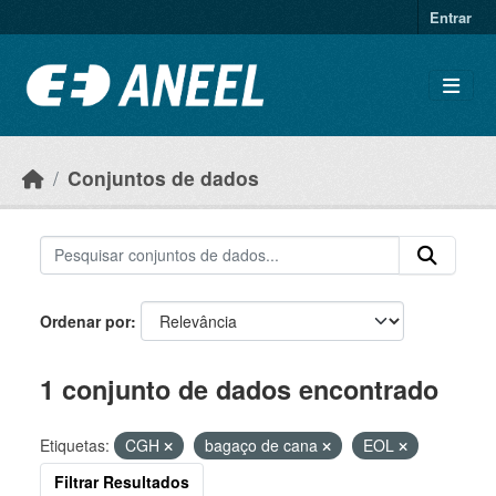
Ir para o conteúdo principal
Entrar
Conjuntos de dados
Ordenar por
1 conjunto de dados encontrado
Etiquetas:
CGH
bagaço de cana
EOL
Filtrar Resultados