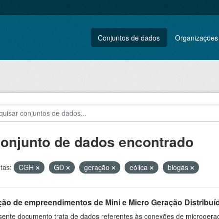
Conjuntos de dados
Organizações
conjunto de dados encontrado
tas:
CGH
GD
geração
eólica
biogás
ção de empreendimentos de Mini e Micro Geração Distribuí
sente documento trata de dados referentes às conexões de microgera