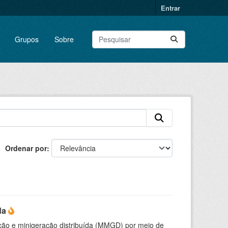
Entrar
Grupos
Sobre
Ordenar por
da
ção e minigeração distribuída (MMGD) por meio de