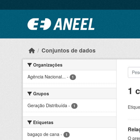
Ir para o conteúdo principal
Conjuntos de dados
Organizações
Agência Nacional...
-
1
1 
Grupos
Geração Distribuída
-
1
Etique
Etiquetas
Rela
bagaço de cana
-
1
O pre