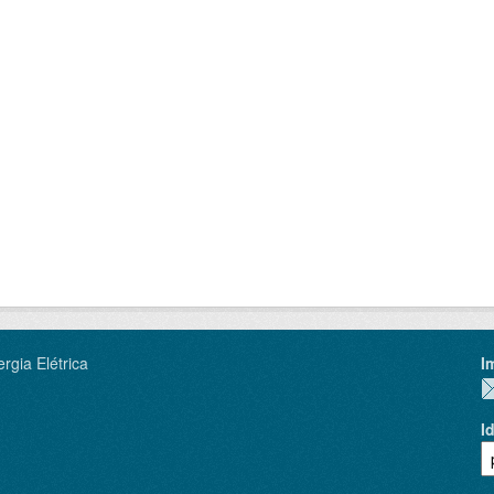
rgia Elétrica
I
I