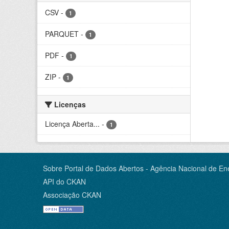
CSV
-
1
PARQUET
-
1
PDF
-
1
ZIP
-
1
Licenças
Licença Aberta...
-
1
Sobre Portal de Dados Abertos - Agência Nacional de Ene
API do CKAN
Associação CKAN