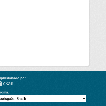
mpulsionado por
dioma