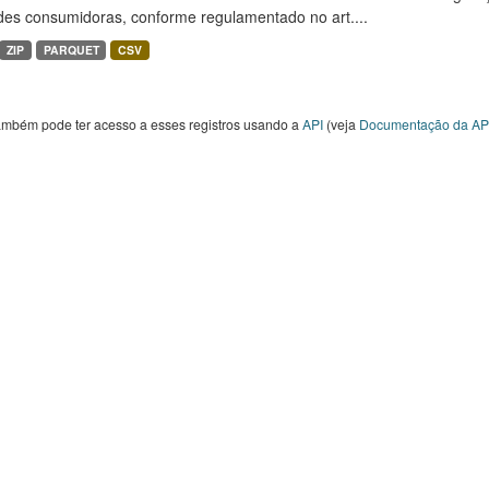
des consumidoras, conforme regulamentado no art....
ZIP
PARQUET
CSV
ambém pode ter acesso a esses registros usando a
API
(veja
Documentação da AP