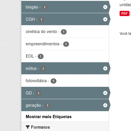
unida
biogás
-
1
PDF
CGH
-
1
cinética do vento
-
1
Você t
empreendimentos
-
1
EOL
-
1
eólica
-
1
fotovoltáica
-
1
GD
-
1
geração
-
1
Mostrar mais Etiquetas
Formatos