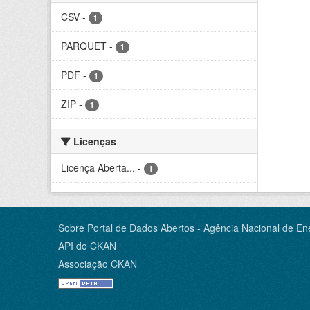
CSV
-
1
PARQUET
-
1
PDF
-
1
ZIP
-
1
Licenças
Licença Aberta...
-
1
Sobre Portal de Dados Abertos - Agência Nacional de Ene
API do CKAN
Associação CKAN