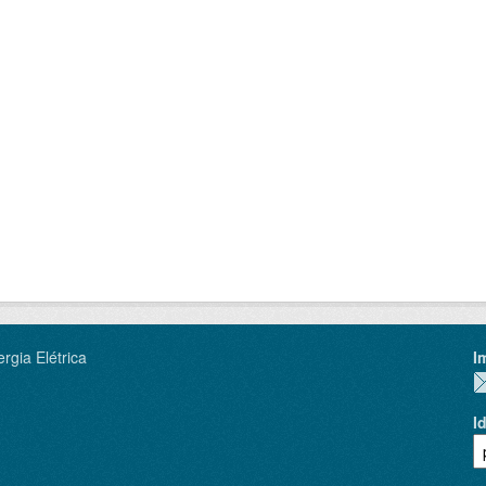
rgia Elétrica
I
I