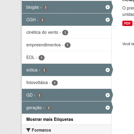
biogás
-
O pre
1
unida
CGH
-
1
PDF
cinética do vento
-
1
Você t
empreendimentos
-
1
EOL
-
1
eólica
-
1
fotovoltáica
-
1
GD
-
1
geração
-
1
Mostrar mais Etiquetas
Formatos