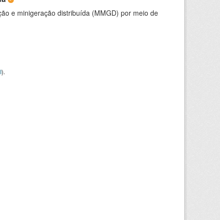
ção e minigeração distribuída (MMGD) por meio de
I
).