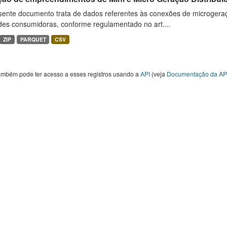
sente documento trata de dados referentes às conexões de microgera
des consumidoras, conforme regulamentado no art....
ZIP
PARQUET
CSV
ambém pode ter acesso a esses registros usando a
API
(veja
Documentação da AP