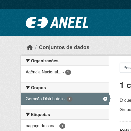
Ir para o conteúdo principal
Conjuntos de dados
Organizações
Agência Nacional...
-
1
1 
Grupos
Geração Distribuída
-
1
Etique
Grupo
Etiquetas
bagaço de cana
-
1
Rela