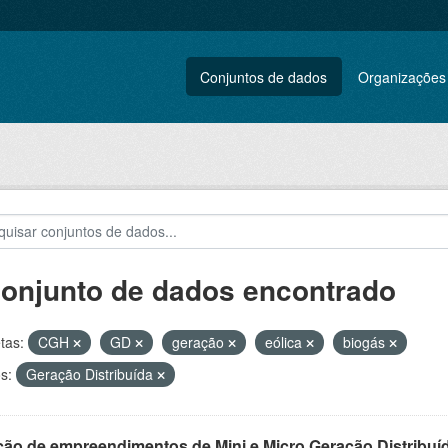
Conjuntos de dados
Organizações
conjunto de dados encontrado
tas:
CGH
GD
geração
eólica
biogás
s:
Geração Distribuída
ção de empreendimentos de Mini e Micro Geração Distribuí