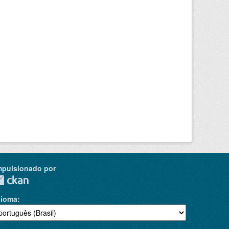
mpulsionado por
dioma