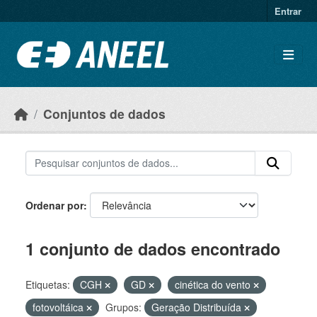
Ir para o conteúdo principal
Entrar
Conjuntos de dados
Ordenar por
1 conjunto de dados encontrado
Etiquetas:
CGH
GD
cinética do vento
fotovoltáica
Grupos:
Geração Distribuída