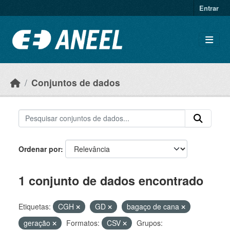
Ir para o conteúdo principal
Entrar
Conjuntos de dados
Ordenar por
1 conjunto de dados encontrado
Etiquetas:
CGH
GD
bagaço de cana
geração
Formatos:
CSV
Grupos: