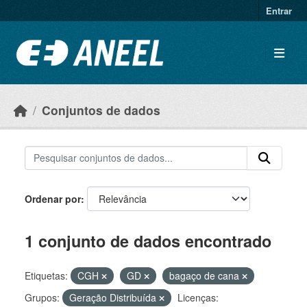
Ir para o conteúdo principal
Entrar
Conjuntos de dados
Ordenar por
1 conjunto de dados encontrado
Etiquetas:
CGH
GD
bagaço de cana
Grupos:
Geração Distribuída
Licenças: