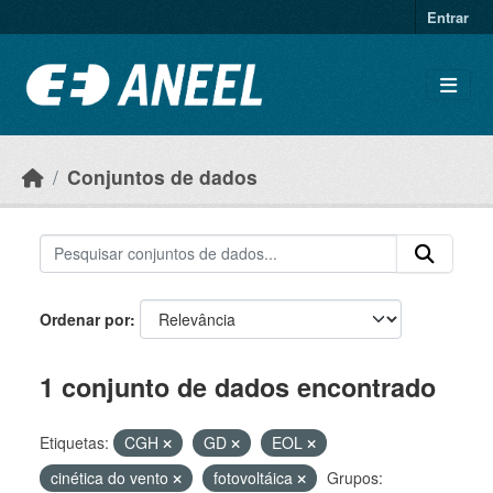
Ir para o conteúdo principal
Entrar
Conjuntos de dados
Ordenar por
1 conjunto de dados encontrado
Etiquetas:
CGH
GD
EOL
cinética do vento
fotovoltáica
Grupos: