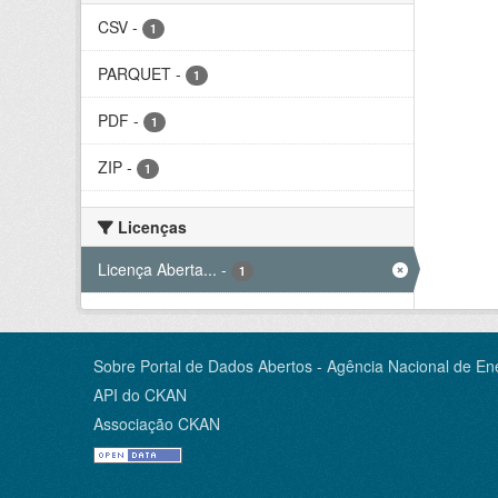
CSV
-
1
PARQUET
-
1
PDF
-
1
ZIP
-
1
Licenças
Licença Aberta...
-
1
Sobre Portal de Dados Abertos - Agência Nacional de Ene
API do CKAN
Associação CKAN