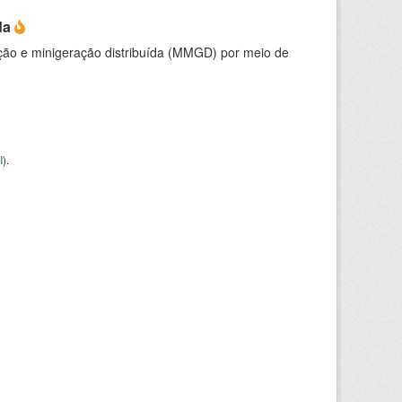
da
ção e minigeração distribuída (MMGD) por meio de
I
).