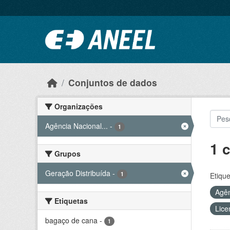
Ir para o conteúdo principal
Conjuntos de dados
Organizações
Agência Nacional...
-
1
1 
Grupos
Geração Distribuída
-
1
Etique
Agên
Etiquetas
Lice
bagaço de cana
-
1