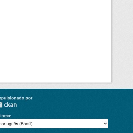
mpulsionado por
dioma