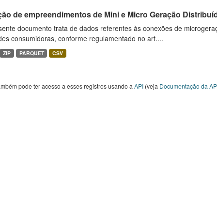
ção de empreendimentos de Mini e Micro Geração Distribuí
sente documento trata de dados referentes às conexões de microgera
des consumidoras, conforme regulamentado no art....
ZIP
PARQUET
CSV
ambém pode ter acesso a esses registros usando a
API
(veja
Documentação da AP