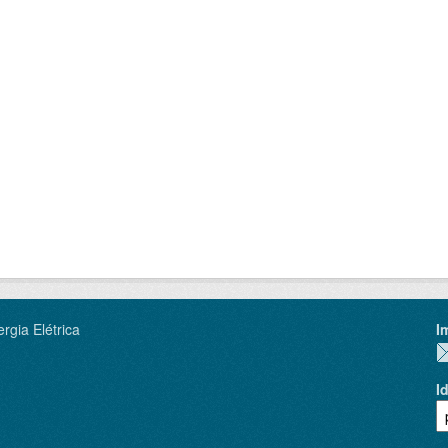
rgia Elétrica
I
I