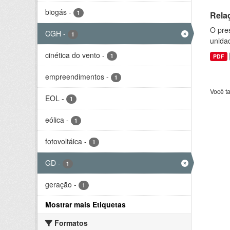
biogás
-
1
Rela
O pre
CGH
-
1
unida
cinética do vento
-
1
PDF
empreendimentos
-
1
Você t
EOL
-
1
eólica
-
1
fotovoltáica
-
1
GD
-
1
geração
-
1
Mostrar mais Etiquetas
Formatos