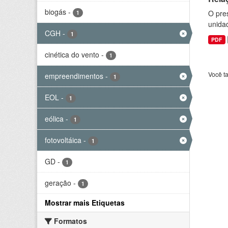
biogás
-
O pre
1
unida
CGH
-
1
PDF
cinética do vento
-
1
Você t
empreendimentos
-
1
EOL
-
1
eólica
-
1
fotovoltáica
-
1
GD
-
1
geração
-
1
Mostrar mais Etiquetas
Formatos