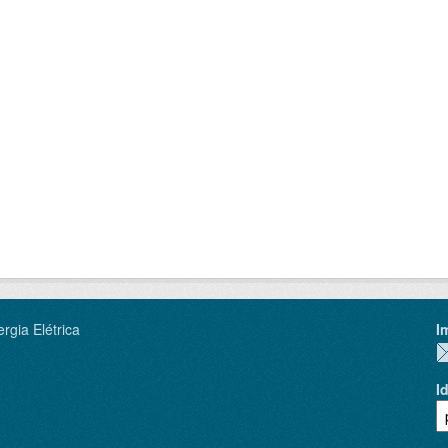
rgia Elétrica
I
I