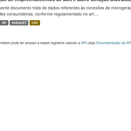
sente documento trata de dados referentes às conexões de microgera
des consumidoras, conforme regulamentado no art....
ZIP
PARQUET
CSV
ambém pode ter acesso a esses registros usando a
API
(veja
Documentação da AP