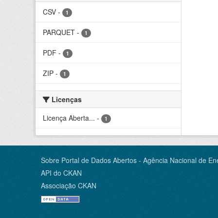
CSV
-
1
PARQUET
-
1
PDF
-
1
ZIP
-
1
Licenças
Licença Aberta...
-
1
Sobre Portal de Dados Abertos - Agência Nacional de Ene
API do CKAN
Associação CKAN