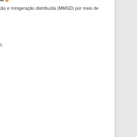
ção e minigeração distribuída (MMGD) por meio de
I
).