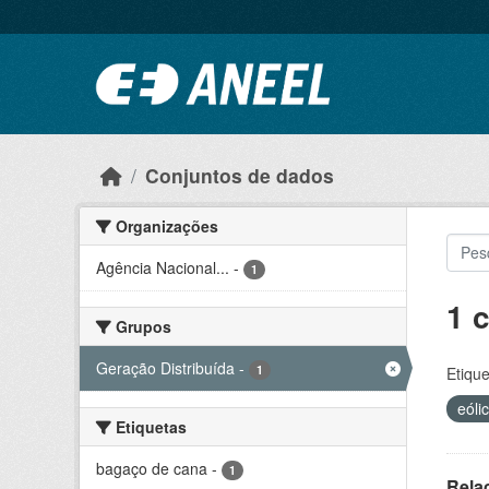
Ir para o conteúdo principal
Conjuntos de dados
Organizações
Agência Nacional...
-
1
1 
Grupos
Geração Distribuída
-
1
Etique
eóli
Etiquetas
bagaço de cana
-
1
Rela