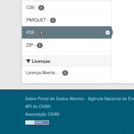
CSV
-
1
PARQUET
-
1
PDF
-
1
ZIP
-
1
Licenças
Licença Aberta...
-
1
Sobre Portal de Dados Abertos - Agência Nacional de Ene
API do CKAN
Associação CKAN