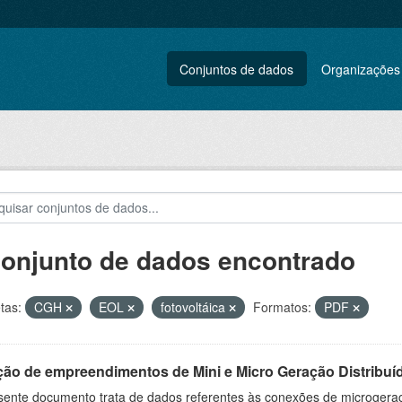
Conjuntos de dados
Organizações
conjunto de dados encontrado
tas:
CGH
EOL
fotovoltáica
Formatos:
PDF
ção de empreendimentos de Mini e Micro Geração Distribuí
sente documento trata de dados referentes às conexões de microgera