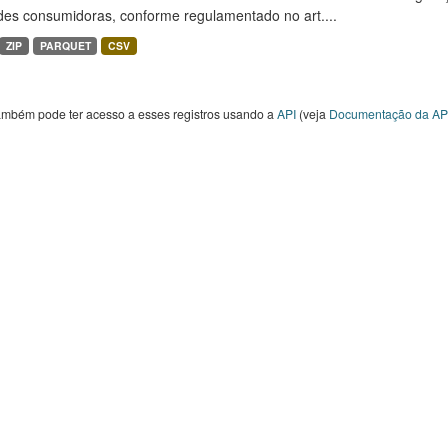
des consumidoras, conforme regulamentado no art....
ZIP
PARQUET
CSV
ambém pode ter acesso a esses registros usando a
API
(veja
Documentação da AP