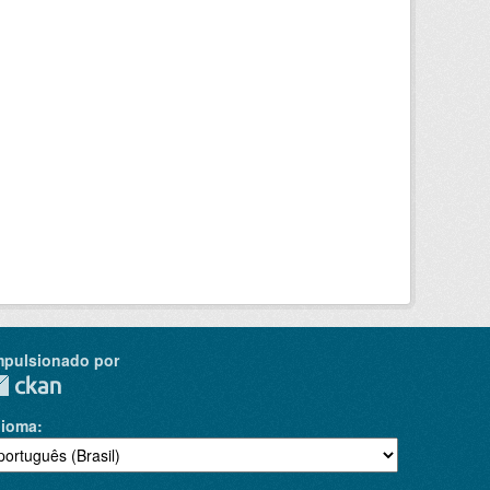
mpulsionado por
dioma