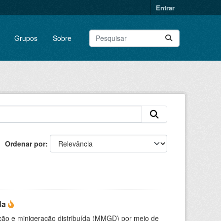
Entrar
Grupos
Sobre
Ordenar por
da
ção e minigeração distribuída (MMGD) por meio de