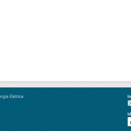
rgia Elétrica
I
I