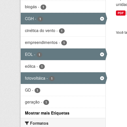
unida
biogás
-
1
PDF
CGH
-
1
cinética do vento
-
1
Você t
empreendimentos
-
1
EOL
-
1
eólica
-
1
fotovoltáica
-
1
GD
-
1
geração
-
1
Mostrar mais Etiquetas
Formatos