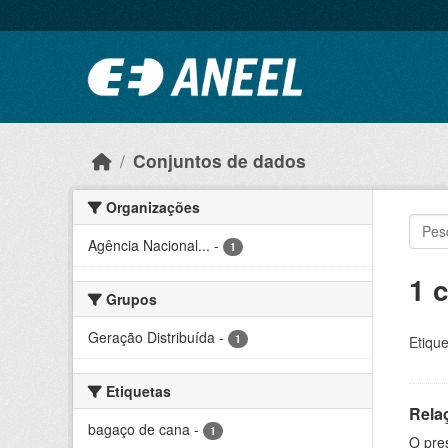
Ir para o conteúdo principal
Conjuntos de dados
Organizações
Agência Nacional...
-
1
1 
Grupos
Geração Distribuída
-
1
Etique
Etiquetas
Rela
bagaço de cana
-
1
O pre