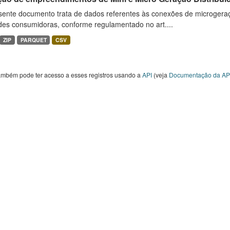
sente documento trata de dados referentes às conexões de microgera
des consumidoras, conforme regulamentado no art....
ZIP
PARQUET
CSV
ambém pode ter acesso a esses registros usando a
API
(veja
Documentação da AP