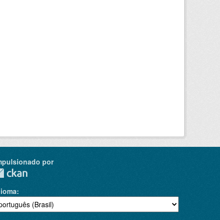
mpulsionado por
dioma