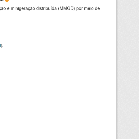
ção e minigeração distribuída (MMGD) por meio de
I
).