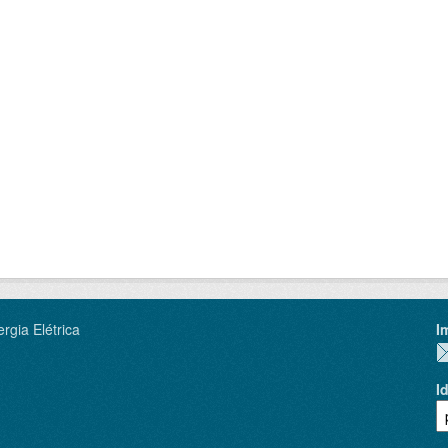
rgia Elétrica
I
I