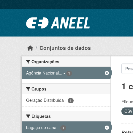
Ir para o conteúdo principal
Conjuntos de dados
Organizações
Agência Nacional...
-
1
1 
Grupos
Geração Distribuída
-
1
Etique
CS
Etiquetas
bagaço de cana
-
1
Rela