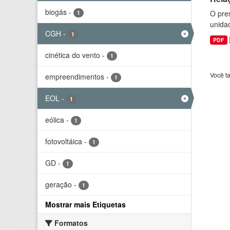
biogás
-
O pre
1
unida
CGH
-
1
PDF
cinética do vento
-
1
Você t
empreendimentos
-
1
EOL
-
1
eólica
-
1
fotovoltáica
-
1
GD
-
1
geração
-
1
Mostrar mais Etiquetas
Formatos