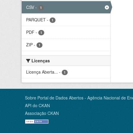
CSV
-
1
PARQUET
-
1
PDF
-
1
ZIP
-
1
Licenças
Licença Aberta...
-
1
Sobre Portal de Dados Abertos - Agência Nacional de Ene
API do CKAN
Associação CKAN