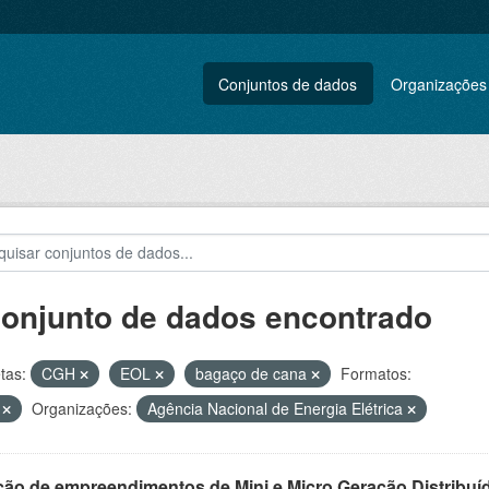
Conjuntos de dados
Organizações
conjunto de dados encontrado
tas:
CGH
EOL
bagaço de cana
Formatos:
V
Organizações:
Agência Nacional de Energia Elétrica
ção de empreendimentos de Mini e Micro Geração Distribuí