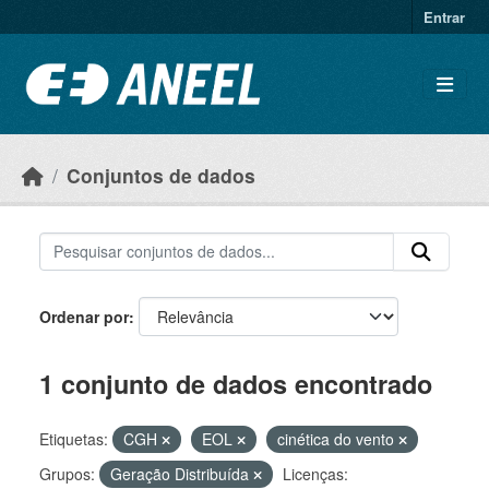
Ir para o conteúdo principal
Entrar
Conjuntos de dados
Ordenar por
1 conjunto de dados encontrado
Etiquetas:
CGH
EOL
cinética do vento
Grupos:
Geração Distribuída
Licenças: