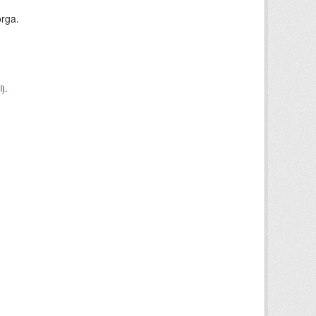
orga.
I
).