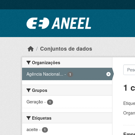
Ir para o conteúdo principal
Conjuntos de dados
Organizações
Agência Nacional...
-
1
1 
Grupos
Geração
-
1
Etique
Organ
Etiquetas
aceite
-
1
Empr