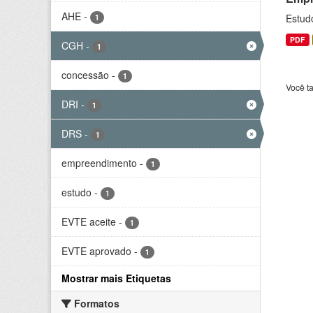
AHE
-
Estud
1
PDF
CGH
-
1
concessão
-
1
Você t
DRI
-
1
DRS
-
1
empreendimento
-
1
estudo
-
1
EVTE aceite
-
1
EVTE aprovado
-
1
Mostrar mais Etiquetas
Formatos