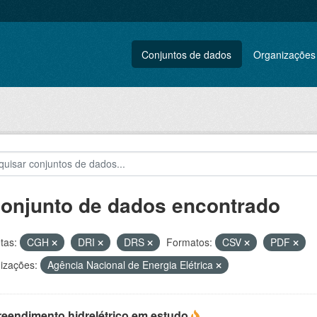
Conjuntos de dados
Organizações
conjunto de dados encontrado
tas:
CGH
DRI
DRS
Formatos:
CSV
PDF
izações:
Agência Nacional de Energia Elétrica
eendimento hidrelétrico em estudo