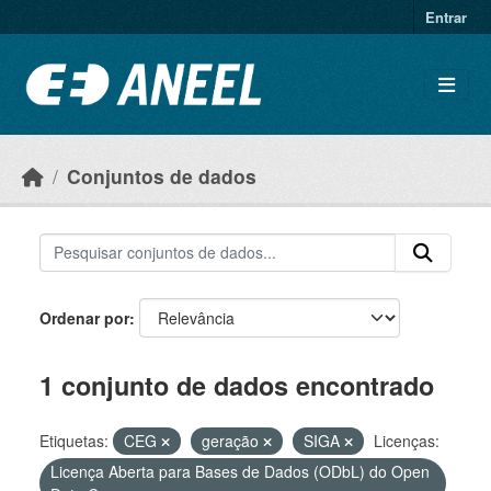
Ir para o conteúdo principal
Entrar
Conjuntos de dados
Ordenar por
1 conjunto de dados encontrado
Etiquetas:
CEG
geração
SIGA
Licenças:
Licença Aberta para Bases de Dados (ODbL) do Open