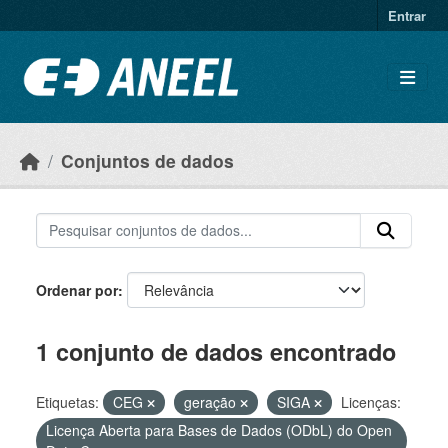
Ir para o conteúdo principal
Entrar
Conjuntos de dados
Ordenar por
1 conjunto de dados encontrado
Etiquetas:
CEG
geração
SIGA
Licenças:
Licença Aberta para Bases de Dados (ODbL) do Open