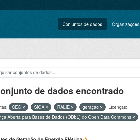
Conjuntos de dados
Organizações
conjunto de dados encontrado
tas:
CEG
SIGA
RALIE
geração
Licenças:
nça Aberta para Bases de Dados (ODbL) do Open Data Commons
tes de Geração de Energia Elétrica