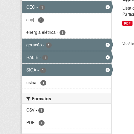
CEG
-
Lista
1
Parti
cnpj
-
1
PDF
energia elétrica
-
1
Você t
geração
-
1
RALIE
-
1
SIGA
-
1
usina
-
1
Formatos
CSV
-
1
PDF
-
1