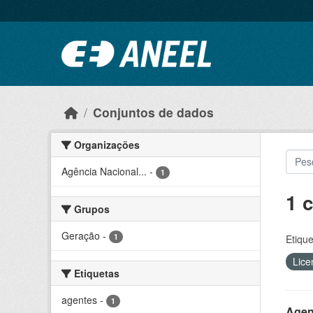
Ir para o conteúdo principal
Conjuntos de dados
Organizações
Agência Nacional...
-
1
1 
Grupos
Geração
-
1
Etique
Lice
Etiquetas
agentes
-
1
Agen