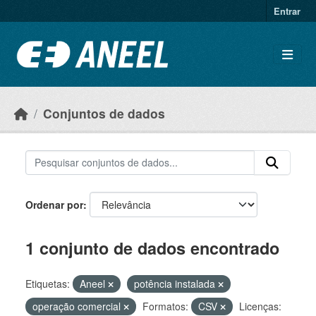
Ir para o conteúdo principal
Entrar
Conjuntos de dados
Ordenar por
1 conjunto de dados encontrado
Etiquetas:
Aneel
potência instalada
operação comercial
Formatos:
CSV
Licenças: