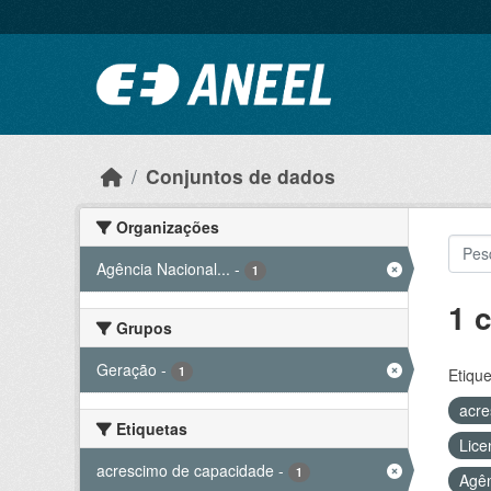
Ir para o conteúdo principal
Conjuntos de dados
Organizações
Agência Nacional...
-
1
1 
Grupos
Geração
-
1
Etique
acre
Etiquetas
Lice
acrescimo de capacidade
-
1
Agên