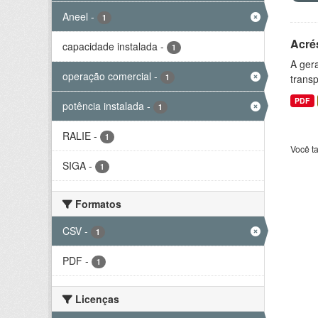
Aneel
-
1
Acré
capacidade instalada
-
1
A gera
operação comercial
-
1
transp
PDF
potência instalada
-
1
RALIE
-
1
Você t
SIGA
-
1
Formatos
CSV
-
1
PDF
-
1
Licenças