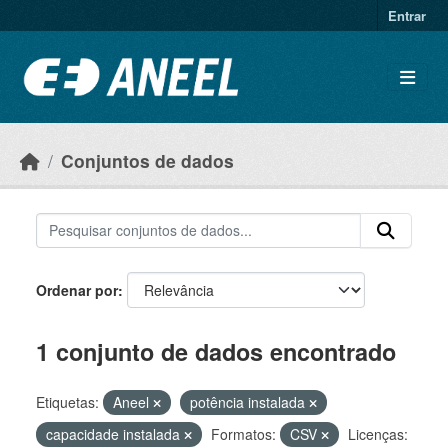
Ir para o conteúdo principal
Entrar
Conjuntos de dados
Ordenar por
1 conjunto de dados encontrado
Etiquetas:
Aneel
potência instalada
capacidade instalada
Formatos:
CSV
Licenças: