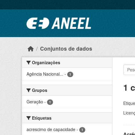
Ir para o conteúdo principal
Conjuntos de dados
Organizações
Agência Nacional...
-
1
1 
Grupos
Geração
-
1
Etique
Licen
Etiquetas
acrescimo de capacidade
-
1
Acré