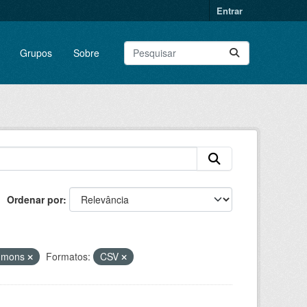
Entrar
Grupos
Sobre
Ordenar por
ommons
Formatos:
CSV