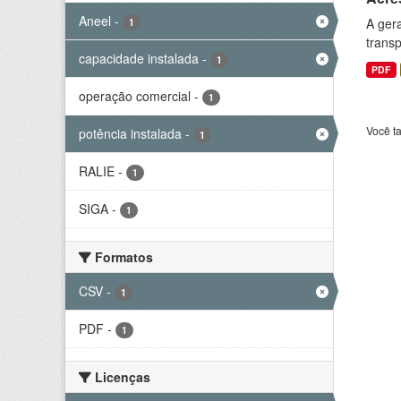
Aneel
-
A gera
1
transp
capacidade instalada
-
1
PDF
operação comercial
-
1
Você t
potência instalada
-
1
RALIE
-
1
SIGA
-
1
Formatos
CSV
-
1
PDF
-
1
Licenças