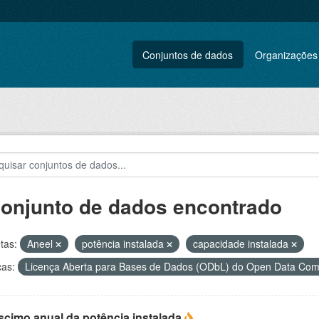
Conjuntos de dados
Organizações
conjunto de dados encontrado
tas:
Aneel
potência instalada
capacidade instalada
ças:
Licença Aberta para Bases de Dados (ODbL) do Open Data C
scimo anual da potência instalada