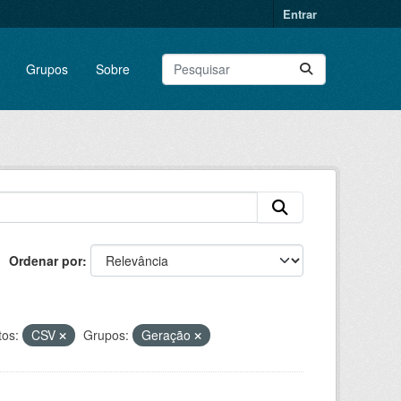
Entrar
Grupos
Sobre
Ordenar por
os:
CSV
Grupos:
Geração