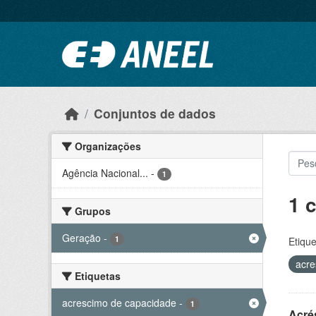
Ir para o conteúdo principal
Conjuntos de dados
Organizações
Agência Nacional...
-
1
1 
Grupos
Geração
-
1
Etique
acre
Etiquetas
acrescimo de capacidade
-
1
Acré