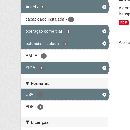
Aneel
-
A gera
1
transp
capacidade instalada
-
1
PDF
operação comercial
-
1
Você t
potência instalada
-
1
RALIE
-
1
SIGA
-
1
Formatos
CSV
-
1
PDF
-
1
Licenças