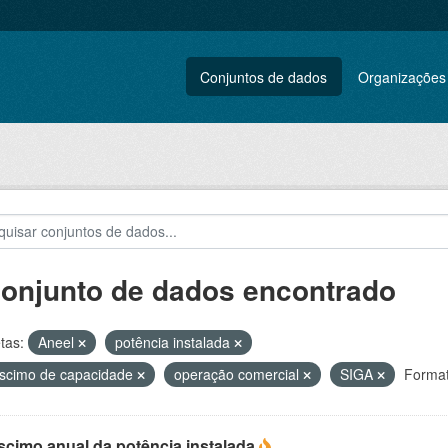
Conjuntos de dados
Organizações
conjunto de dados encontrado
tas:
Aneel
potência instalada
scimo de capacidade
operação comercial
SIGA
Format
scimo anual da potência instalada