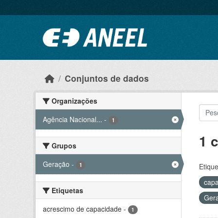
Ir para o conteúdo principal
Conjuntos de dados
Organizações
Agência Nacional...
-
1
1 
Grupos
Geração
-
1
Etique
capa
Etiquetas
Ger
acrescimo de capacidade
-
1