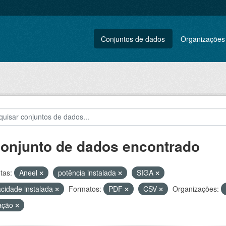
Conjuntos de dados
Organizações
conjunto de dados encontrado
tas:
Aneel
potência instalada
SIGA
cidade instalada
Formatos:
PDF
CSV
Organizações:
ação