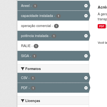
Aneel
-
1
Acré
A gera
capacidade instalada
-
1
transp
operação comercial
-
1
PDF
potência instalada
-
1
Você t
RALIE
-
1
SIGA
-
1
Formatos
CSV
-
1
PDF
-
1
Licenças