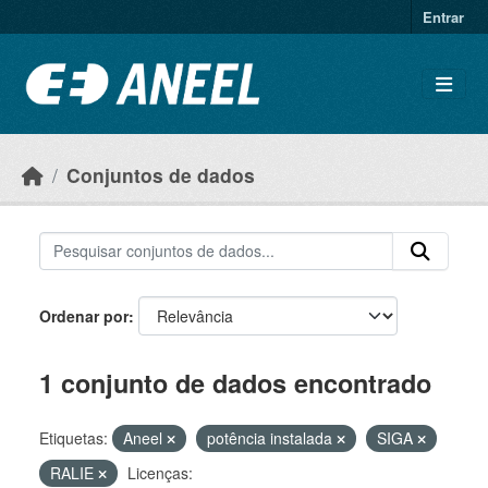
Ir para o conteúdo principal
Entrar
Conjuntos de dados
Ordenar por
1 conjunto de dados encontrado
Etiquetas:
Aneel
potência instalada
SIGA
RALIE
Licenças: