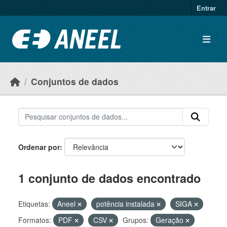
Ir para o conteúdo principal
Entrar
Conjuntos de dados
Ordenar por
1 conjunto de dados encontrado
Etiquetas:
Aneel
potência instalada
SIGA
Formatos:
PDF
CSV
Grupos:
Geração