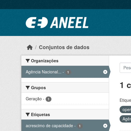
Ir para o conteúdo principal
Conjuntos de dados
Organizações
Agência Nacional...
-
1
1 
Grupos
Geração
-
1
Etique
oper
Etiquetas
Agên
acrescimo de capacidade
-
1