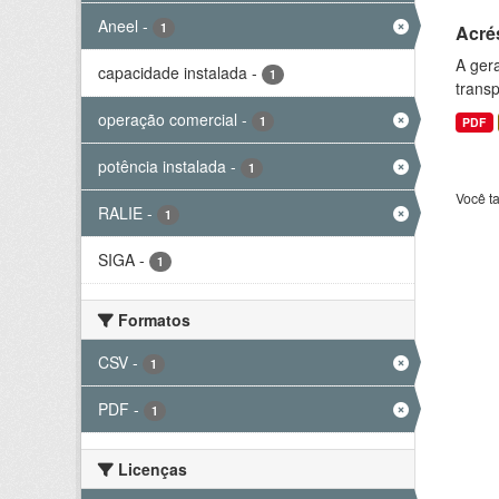
Aneel
-
1
Acré
A gera
capacidade instalada
-
1
transp
operação comercial
-
1
PDF
potência instalada
-
1
Você t
RALIE
-
1
SIGA
-
1
Formatos
CSV
-
1
PDF
-
1
Licenças