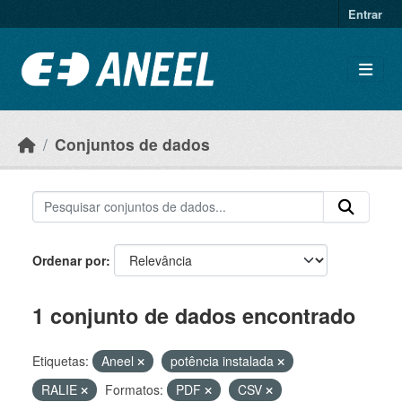
Ir para o conteúdo principal
Entrar
Conjuntos de dados
Ordenar por
1 conjunto de dados encontrado
Etiquetas:
Aneel
potência instalada
RALIE
Formatos:
PDF
CSV