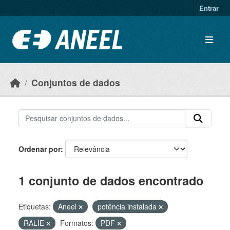
Ir para o conteúdo principal
Entrar
Conjuntos de dados
Ordenar por
1 conjunto de dados encontrado
Etiquetas:
Aneel
potência instalada
RALIE
Formatos:
PDF