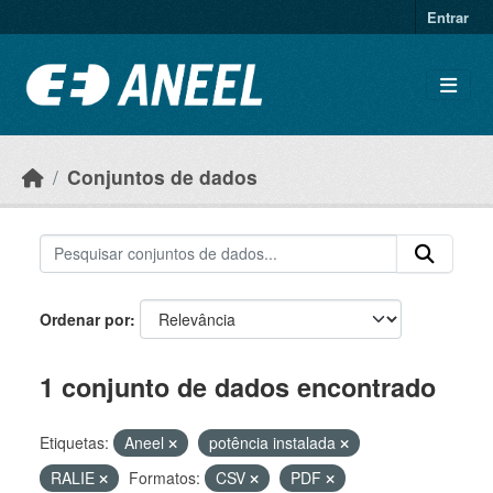
Ir para o conteúdo principal
Entrar
Conjuntos de dados
Ordenar por
1 conjunto de dados encontrado
Etiquetas:
Aneel
potência instalada
RALIE
Formatos:
CSV
PDF