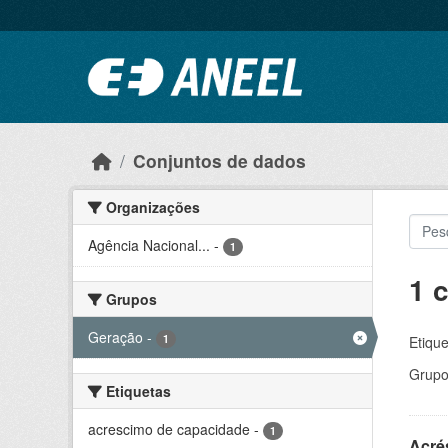
Ir para o conteúdo principal
Conjuntos de dados
Organizações
Agência Nacional...
-
1
1 
Grupos
Geração
-
1
Etique
Grupo
Etiquetas
acrescimo de capacidade
-
1
Acré