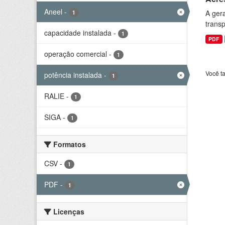
Aneel
-
A gera
1
transp
capacidade instalada
-
1
PDF
operação comercial
-
1
Você t
potência instalada
-
1
RALIE
-
1
SIGA
-
1
Formatos
CSV
-
1
PDF
-
1
Licenças