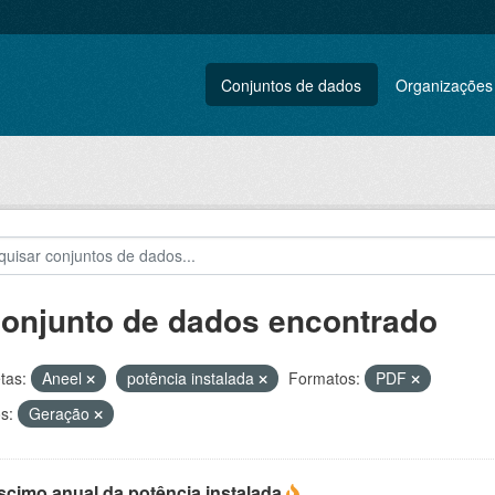
Conjuntos de dados
Organizações
conjunto de dados encontrado
tas:
Aneel
potência instalada
Formatos:
PDF
s:
Geração
scimo anual da potência instalada