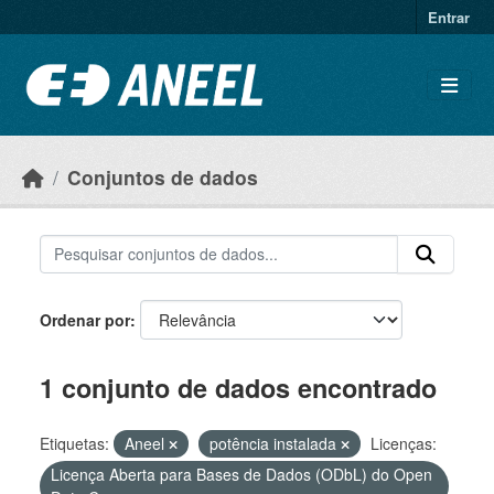
Ir para o conteúdo principal
Entrar
Conjuntos de dados
Ordenar por
1 conjunto de dados encontrado
Etiquetas:
Aneel
potência instalada
Licenças:
Licença Aberta para Bases de Dados (ODbL) do Open