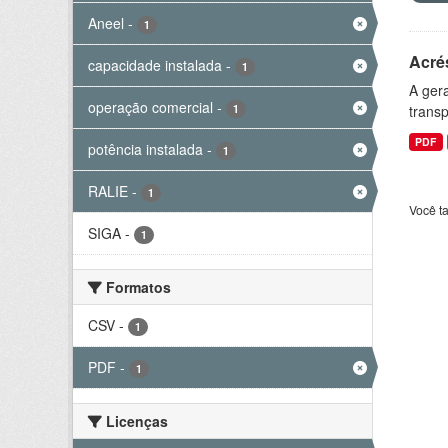
Aneel
-
1
Acré
capacidade instalada
-
1
A gera
operação comercial
-
1
transp
PDF
potência instalada
-
1
RALIE
-
1
Você t
SIGA
-
1
Formatos
CSV
-
1
PDF
-
1
Licenças