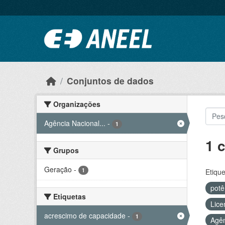
Ir para o conteúdo principal
Conjuntos de dados
Organizações
Agência Nacional...
-
1
1 
Grupos
Geração
-
1
Etique
potê
Etiquetas
Lice
acrescimo de capacidade
-
1
Agên